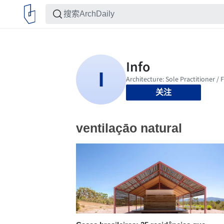
关注
ventilaçāo natural