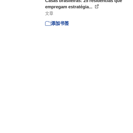
Casas brasileiras: 25 residências que
empregam estratégia...
文章
添加书签