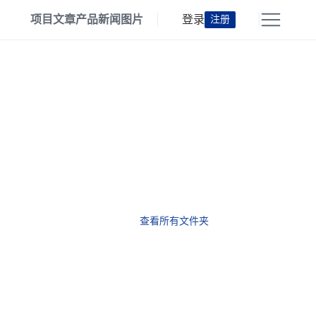
项目
文章
产品
新闻
图片
登录
注册
查看所有文件夹