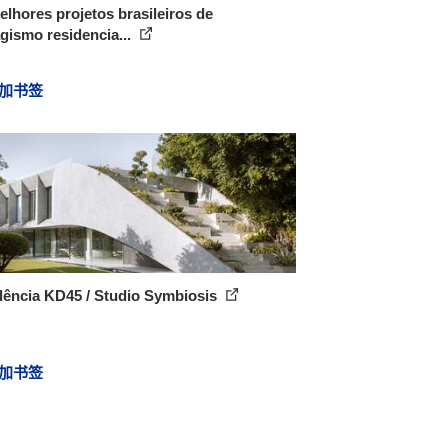
lhores projetos brasileiros de
gismo residencia...
加书签
dência KD45 / Studio Symbiosis
加书签