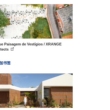
ue Paisagem de Vestígios / XRANGE
itects
加书签