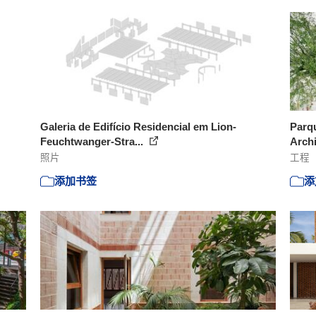
Galeria de Edifício Residencial em Lion-
Parq
Feuchtwanger-Stra...
Arch
照片
工程
添加书签
添