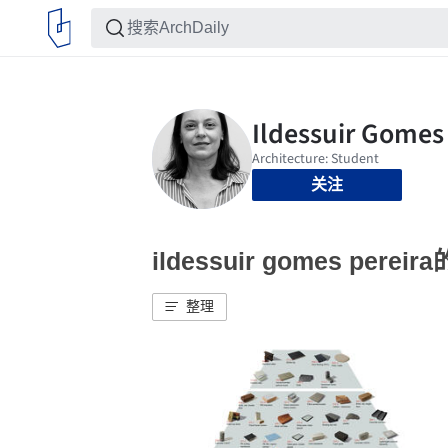
关注
ildessuir gomes pere
整理