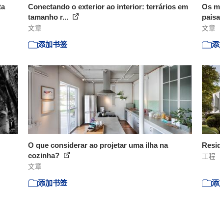
ta
Conectando o exterior ao interior: terrários em
Os me
tamanho r...
paisa
文章
文章
添加书签
添
O que considerar ao projetar uma ilha na
Resi
cozinha?
工程
文章
添加书签
添