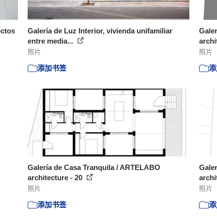
ectos
Galería de Luz Interior, vivienda unifamiliar
Gale
entre media...
archi
照片
照片
添加书签
添
Galería de Casa Tranquila / ARTELABO
Gale
architecture - 20
archi
照片
照片
添加书签
添