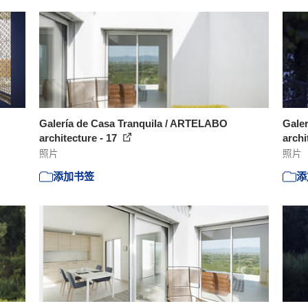
Galería de Casa Tranquila / ARTELABO
Gale
architecture - 17
archi
照片
照片
添加书签
添