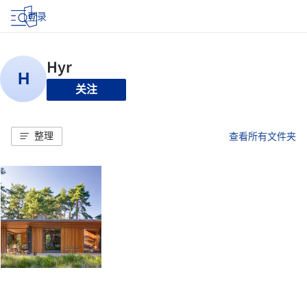
登录
关注
整理
查看所有文件夹