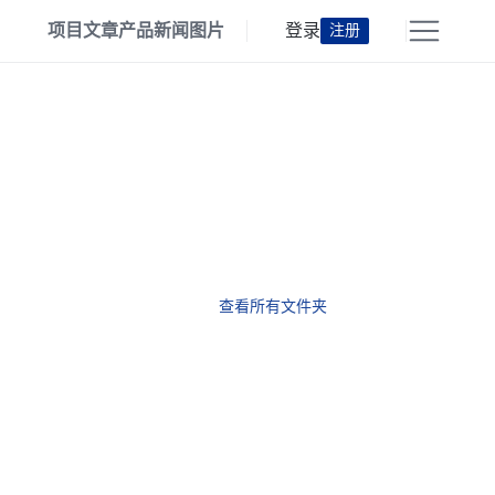
项目
文章
产品
新闻
图片
登录
注册
查看所有文件夹