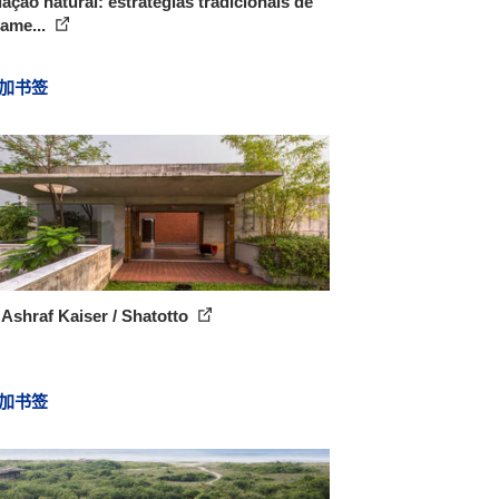
lação natural: estratégias tradicionais de
iame...
加书签
Ashraf Kaiser / Shatotto
加书签