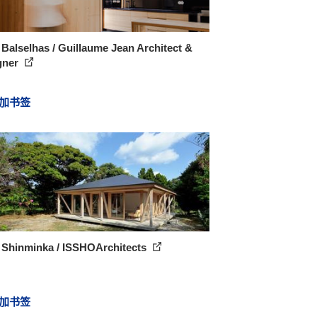
Balselhas / Guillaume Jean Architect &
gner
加书签
 Shinminka / ISSHOArchitects
加书签