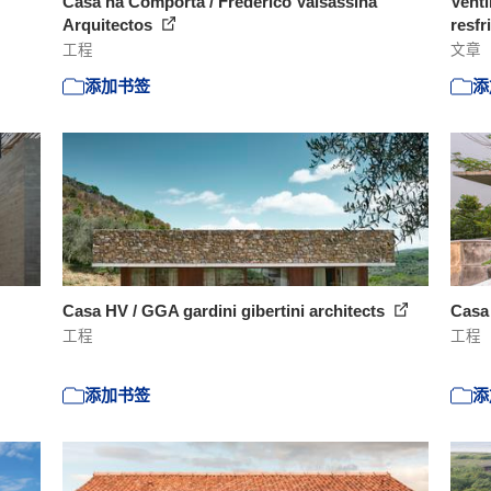
Casa na Comporta / Frederico Valsassina
Venti
Arquitectos
resfr
工程
文章
添加书签
添
Casa HV / GGA gardini gibertini architects
Casa 
工程
工程
添加书签
添