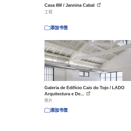
Casa 6M / Jannina Cabal
工程
添加书签
Galeria de Edifício Cais do Tojo / LADO
Arquitectura e De...
照片
添加书签