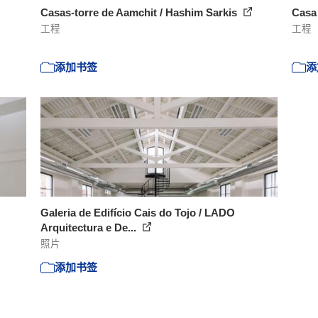
Casas-torre de Aamchit / Hashim Sarkis
Casa
工程
工程
添加书签
添
Galeria de Edifício Cais do Tojo / LADO
Arquitectura e De...
照片
添加书签