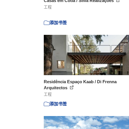
Casas em Cotia / Silva Realizações
工程
添加书签
Residência Espaço Kaab / Di Frenna
Arquitectos
工程
添加书签