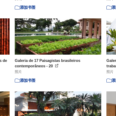
添加书签
添
s de
Galeria de 17 Paisagistas brasileiros
Galer
contemporâneos - 20
traba
照片
照片
添加书签
添