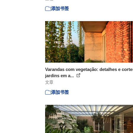
添加书签
Varandas com vegetação: detalhes e corte
jardins em a...
文章
添加书签