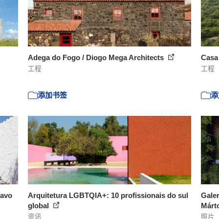
Adega do Fogo / Diogo Mega Architects
Casa
工程
工程
添加书签
添
ravo
Arquitetura LGBTQIA+: 10 profissionais do sul
Galer
global
Márto
资讯
照片