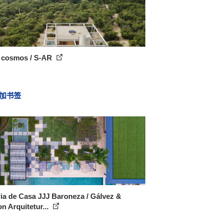
 cosmos / S-AR
加书签
ia de Casa JJJ Baroneza / Gálvez &
n Arquitetur...