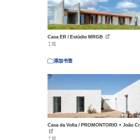
Casa ER / Estúdio MRGB
工程
添加书签
Casa da Volta / PROMONTORIO + João C
工程