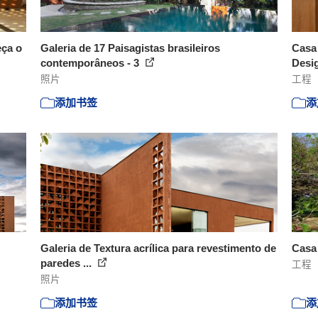
eça o
Galeria de 17 Paisagistas brasileiros
Casa 
contemporâneos - 3
Desi
照片
工程
添加书签
添
Galeria de Textura acrílica para revestimento de
Casa
paredes ...
工程
照片
添加书签
添