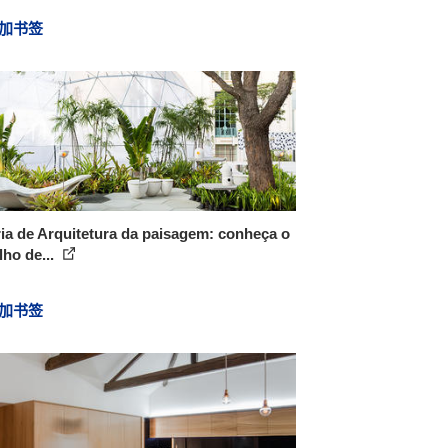
加书签
ia de Arquitetura da paisagem: conheça o
lho de...
加书签