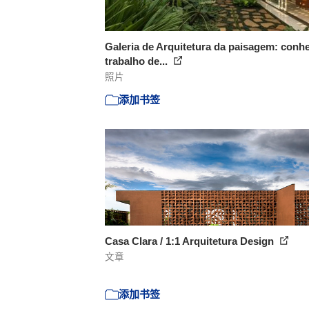
Galeria de Arquitetura da paisagem: conh
trabalho de...
照片
添加书签
Casa Clara / 1:1 Arquitetura Design
文章
添加书签