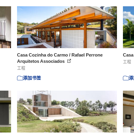
Casa Cozinha do Carmo / Rafael Perrone
Casa 
Arquitetos Associados
工程
工程
添加书签
添