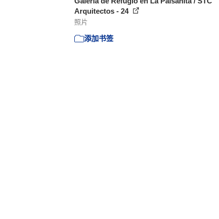
Galería de Refugio en La Paisanita / STC
Arquitectos - 24
照片
添加书签