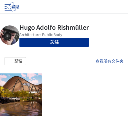
登录
关注
整理
查看所有文件夹