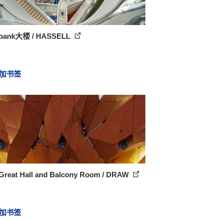
bank大楼 / HASSELL
加书签
Great Hall and Balcony Room / DRAW
加书签