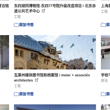
 曾泊铭
东四胡同博物馆-东四77号院升级改造项目 / 北京赤
上海
途公共艺术中心
工程
工程
添加书签
添
瓦莱州媒体图书馆和档案馆 / meier + associés
学校
architectes
资讯
工程
添加书签
添