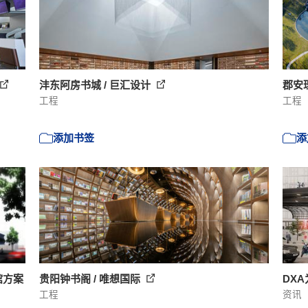
沣东阿房书城 / 巨汇设计
郡安理
工程
工程
添加书签
添
馆方案
贵阳钟书阁 / 唯想国际
DX
工程
资讯