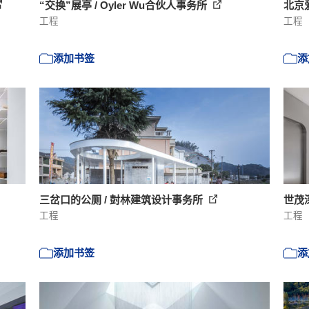
“交换”展亭 / Oyler Wu合伙人事务所
北京
工程
工程
添加书签
添
三岔口的公厕 / 尌林建筑设计事务所
世茂深
工程
工程
添加书签
添