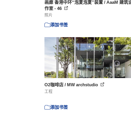
画廊 香港中环“泡夏泡夏”装置 / AaaM 建筑
作室 - 46
照片
添加书签
O2咖啡店 / MW archstudio
工程
添加书签