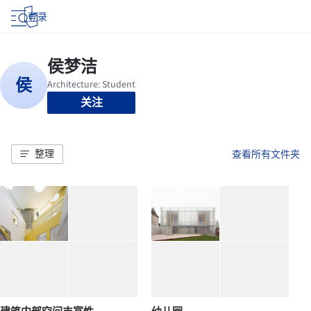
登录
关注
整理
查看所有文件夹