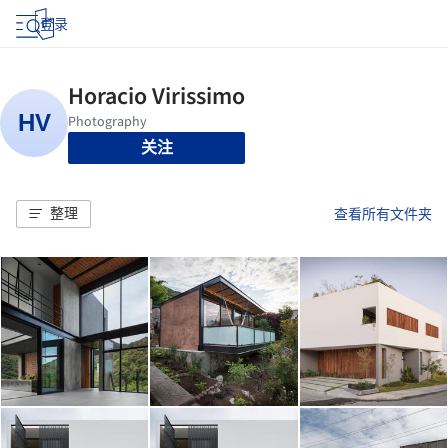
登录
关注
整理
查看所有文件夹