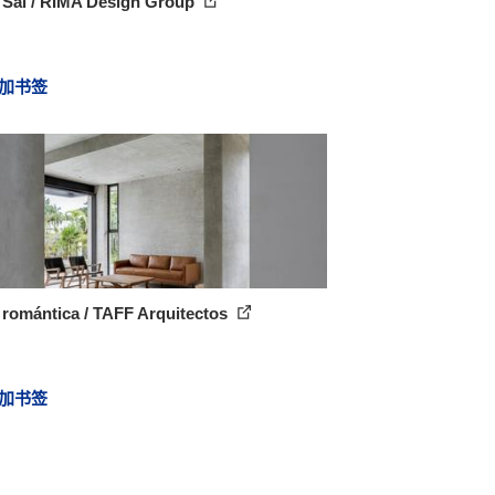
 Sal / RIMA Design Group
加书签
 romántica / TAFF Arquitectos
加书签