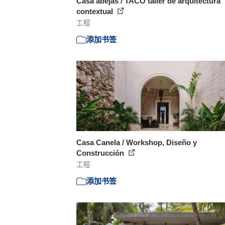
Casa abejas / TACO taller de arquitectura
contextual
工程
添加书签
Casa Canela / Workshop, Diseño y
Construcción
工程
添加书签