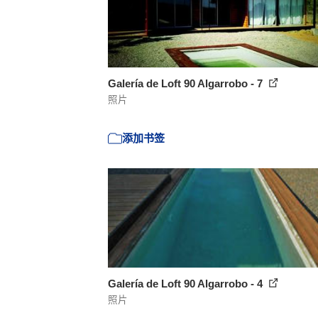
Galería de Loft 90 Algarrobo - 7
照片
添加书签
Galería de Loft 90 Algarrobo - 4
照片