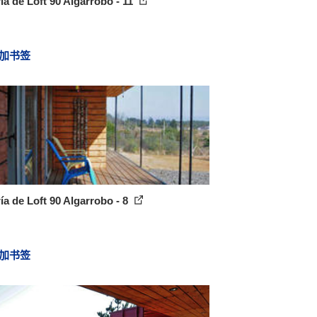
ía de Loft 90 Algarrobo - 11
加书签
ía de Loft 90 Algarrobo - 8
加书签