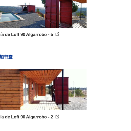
ía de Loft 90 Algarrobo - 5
加书签
ía de Loft 90 Algarrobo - 2