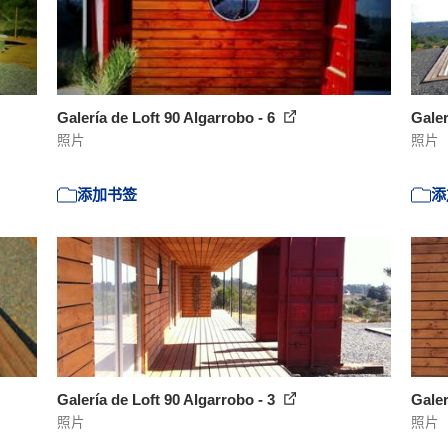
Galería de Loft 90 Algarrobo - 6
Galer
照片
照片
添加书签
添
Galería de Loft 90 Algarrobo - 3
Galer
照片
照片