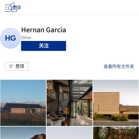
登录
关注
整理
查看所有文件夹