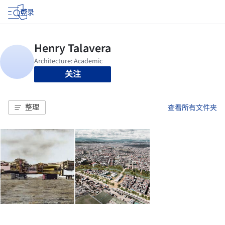
登录
关注
整理
查看所有文件夹