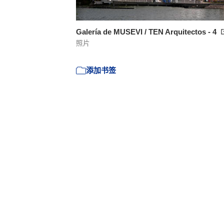
Galería de MUSEVI / TEN Arquitectos - 4
照片
添加书签