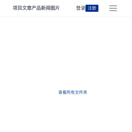
项目
文章
产品
新闻
图片
登录
注册
查看所有文件夹