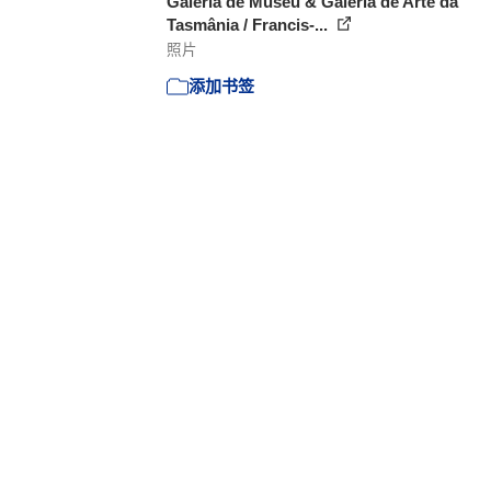
Galeria de Museu & Galeria de Arte da
Tasmânia / Francis-...
照片
添加书签