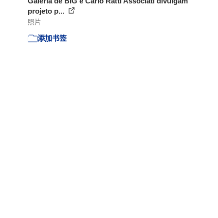
Galeria de BIG e Carlo Ratti Associati divulgam
projeto p...
照片
添加书签