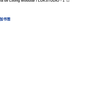
ia de Lilong Modular / LUKSTUDIO - 1
加书签