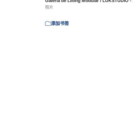
Galeria de Lilong Modular / LUKSTUDIO -
照片
添加书签