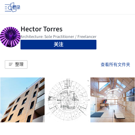
登录
关注
整理
查看所有文件夹