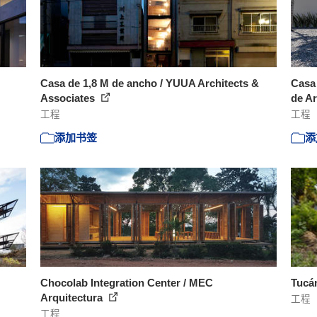
Casa de 1,8 M de ancho / YUUA Architects &
Casa 
Associates
de Ar
工程
工程
添加书签
添
Chocolab Integration Center / MEC
Tucán
Arquitectura
工程
工程