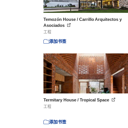
Temozón House / Carrillo Arquitectos y
Asociados
工程
添加书签
Termitary House / Tropical Space
工程
添加书签