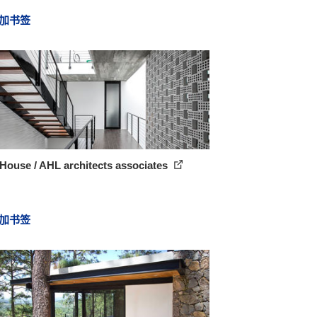
加书签
House / AHL architects associates
加书签