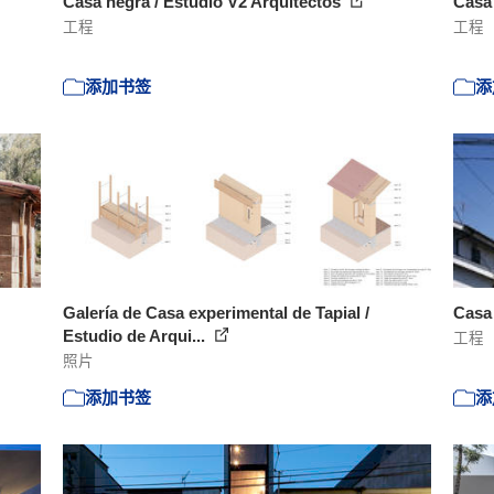
Casa negra / Estudio V2 Arquitectos
Casa
工程
工程
添加书签
添
Galería de Casa experimental de Tapial /
Casa 
Estudio de Arqui...
工程
照片
添加书签
添