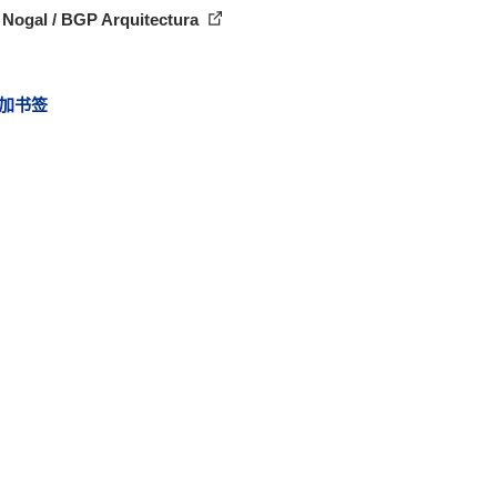
 Nogal / BGP Arquitectura
加书签