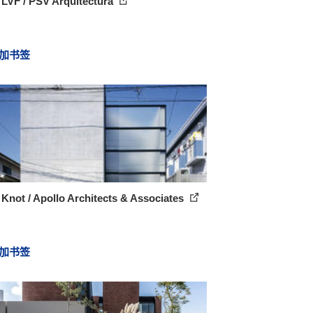
 LVF / PSV Arquitectura
加书签
Knot / Apollo Architects & Associates
加书签