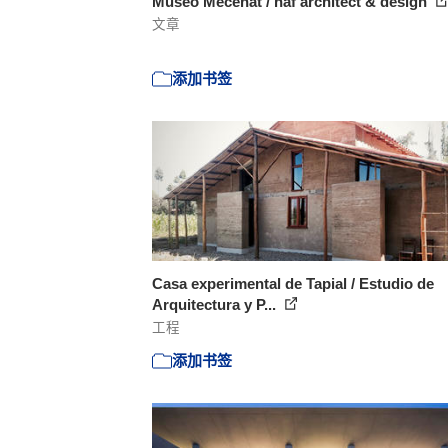
Museo Mecenat / naf architect & design
文章
添加书签
Casa experimental de Tapial / Estudio de
Arquitectura y P...
工程
添加书签