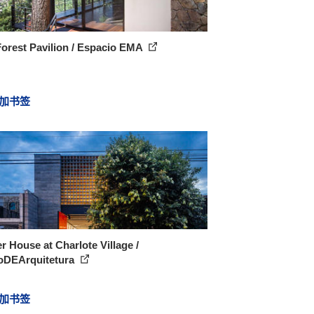
orest Pavilion / Espacio EMA
加书签
er House at Charlote Village /
oDEArquitetura
加书签