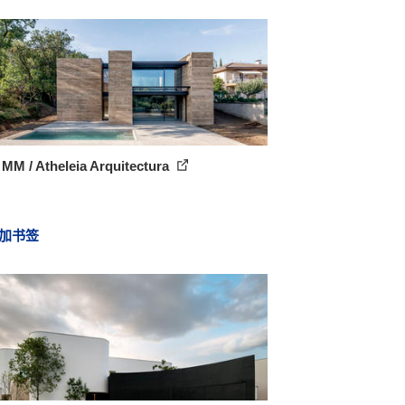
MM / Atheleia Arquitectura
加书签