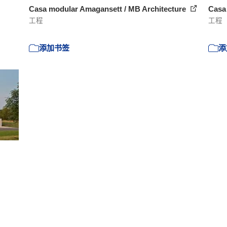
Casa modular Amagansett / MB Architecture
Casa
工程
工程
添加书签
添