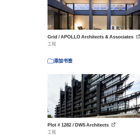
Grid / APOLLO Architects & Associates
工程
添加书签
Plot # 1282 / DW5 Architects
工程