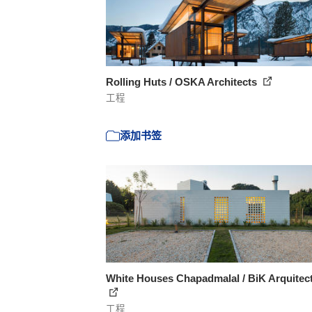
Rolling Huts / OSKA Architects
工程
添加书签
White Houses Chapadmalal / BiK Arquitec
工程