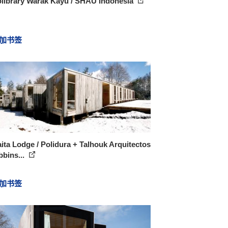
olibrary Warak Kayu / SHAU Indonesia
加书签
ita Lodge / Polidura + Talhouk Arquitectos
bins...
加书签