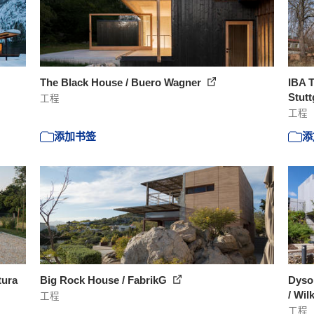
The Black House / Buero Wagner
IBA T
Stutt
工程
工程
添加书签
添
tura
Big Rock House / FabrikG
Dyson
/ Wil
工程
工程