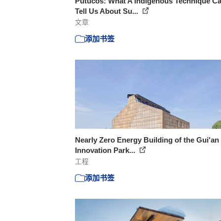
Putucos: What A Indigenous Technique C
Tell Us About Su...
文章
添加书签
Nearly Zero Energy Building of the Gui'an
Innovation Park...
工程
添加书签