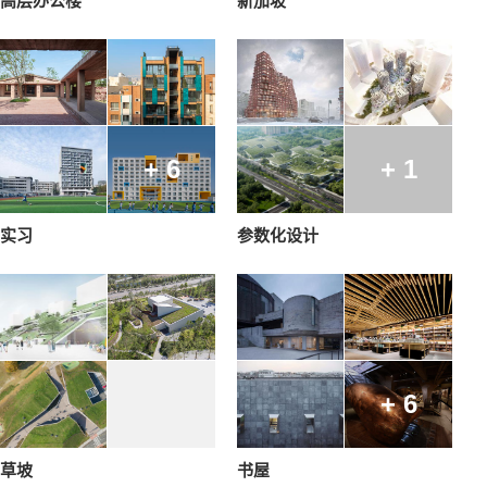
高层办公楼
新加坡
+ 6
+ 1
实习
参数化设计
+ 6
草坡
书屋