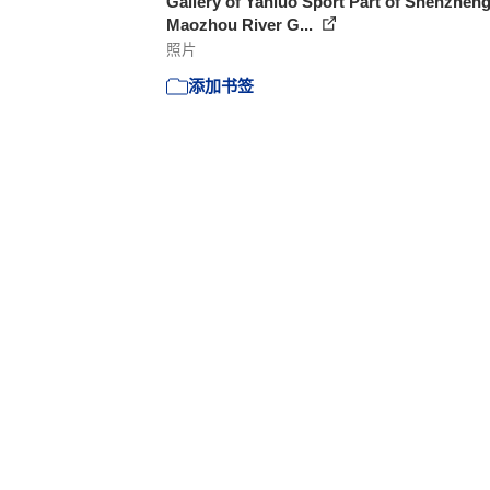
Gallery of Yanluo Sport Part of Shenzhen
Maozhou River G...
照片
添加书签