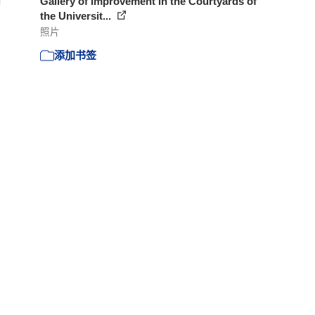
g
Gallery of Improvement in the Courtyards of
the Universit...
照片
添加书签