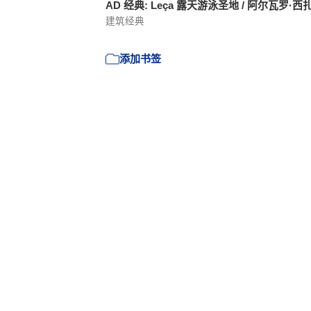
AD 经典: Leça 露天游泳圣地 / 阿尔瓦罗·西
建筑经典
添加书签