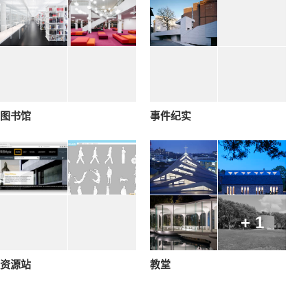
图书馆
事件纪实
+ 1
资源站
教堂