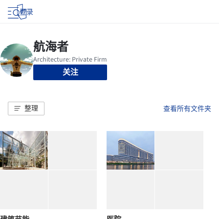
登录
关注
整理
查看所有文件夹