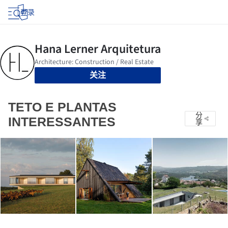
登录
关注
TETO E PLANTAS
分
INTERESSANTES
享