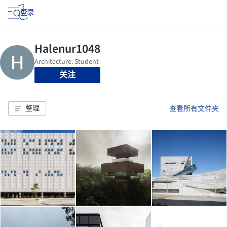
登录
关注
整理
查看所有文件夹