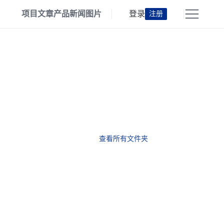
项目
文章
产品
新闻
图片
登录
注册
查看所有文件夹