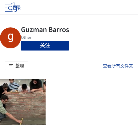
登录
关注
整理
查看所有文件夹