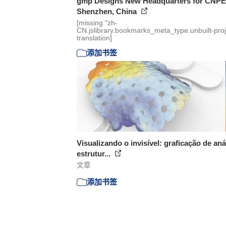
gmp Designs New Headquarters for CNPE
Shenzhen, China
[missing "zh-
CN.jslibrary.bookmarks_meta_type.unbuilt-proj
translation]
添加书签
Visualizando o invisível: graficação de aná
estrutur...
文章
添加书签