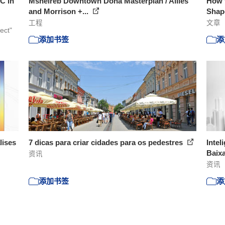
C in
Msheireb Downtown Doha Masterplan / Allies
How t
and Morrison +...
Shape
工程
文章
ect"
添加书签
添
lises
7 dicas para criar cidades para os pedestres
Intel
Baixa
资讯
资讯
添加书签
添