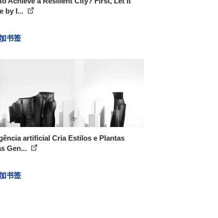
o Achieve a Resilient City? First, Let it
 by I...
加书签
igência artificial Cria Estilos e Plantas
s Gen...
加书签