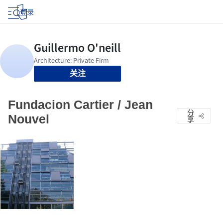
登录
关注
Fundacion Cartier / Jean
分
Nouvel
享