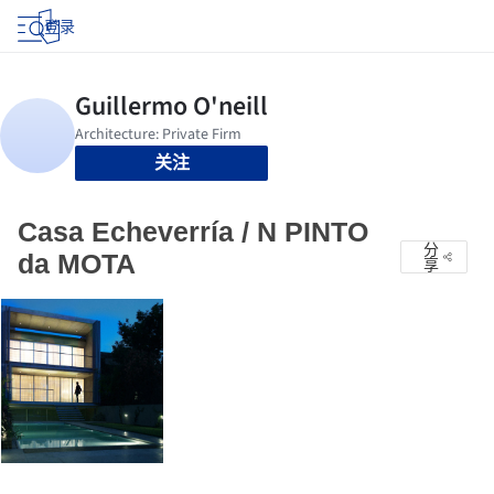
登录
关注
Casa Echeverría / N PINTO
分
da MOTA
享