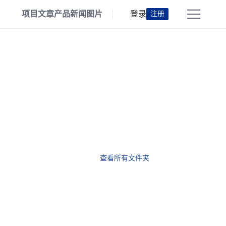
项目
文章
产品
新闻
图片
登录
注册
查看所有文件夹