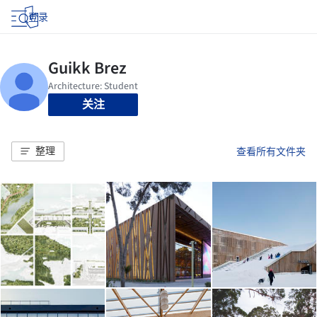
登录
关注
整理
查看所有文件夹