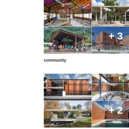
+ 3
community
+ 2