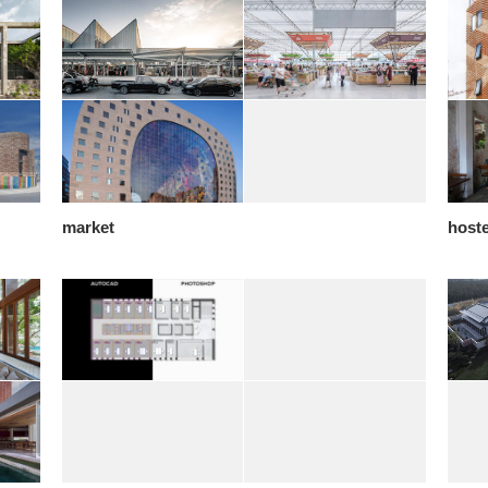
market
hoste