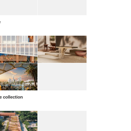
e
le collection