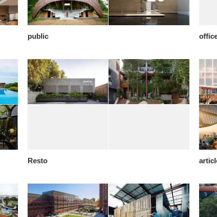
public
offic
Resto
artic