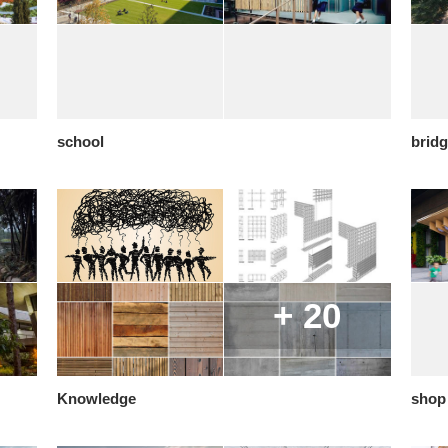
school
brid
+ 20
Knowledge
shop