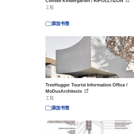
Consell Kindergarten / RIPOLLTIZON
工程
添加书签
TreeHugger Tourist Information Office /
MoDusArchitects
工程
添加书签