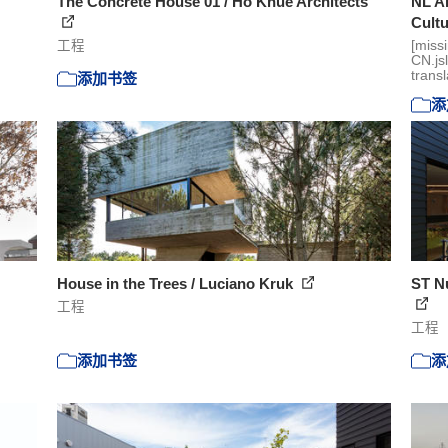
The Concrete House 01 / Ho Khue Architects
NL Ar
Cultu
工程
[miss
CN.js
transl
添加书签
添
House in the Trees / Luciano Kruk
ST N
工程
工程
添加书签
添