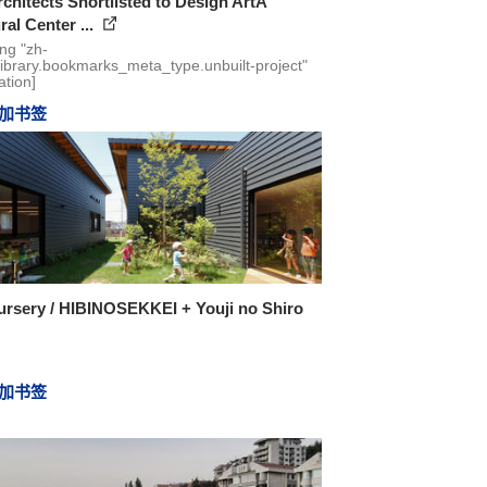
chitects Shortlisted to Design ArtA
ral Center ...
ing "zh-
library.bookmarks_meta_type.unbuilt-project"
ation]
加书签
ursery / HIBINOSEKKEI + Youji no Shiro
加书签