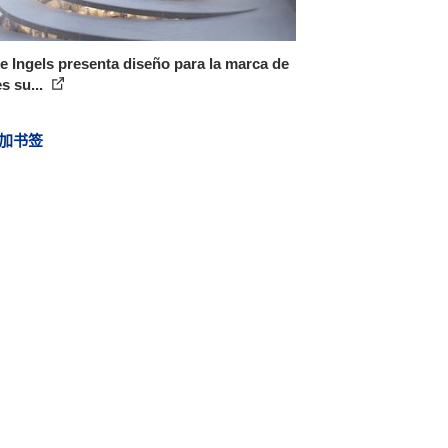
e Ingels presenta diseño para la marca de
es su...
加书签