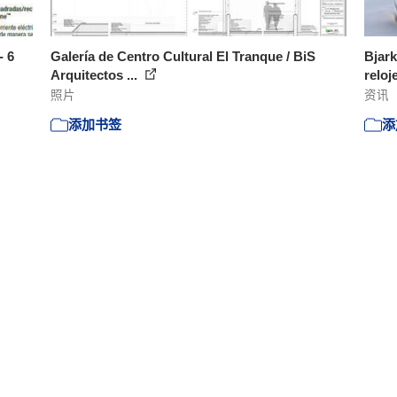
- 6
Galería de Centro Cultural El Tranque / BiS
Bjark
Arquitectos ...
reloj
照片
资讯
添加书签
添