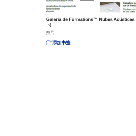
Galeria de Formations™ Nubes Acústicas 
照片
添加书签