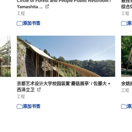
Circle of Forest and People Public Restroom /
悬挂式
Yamashita ...
综合体 /
工程
工程
添加书签
添
京都艺术设计大学校园装置‘蘑菇展亭’ / 佐藤大 +
余姚
西泽立卫
工程
工程
添加书签
添