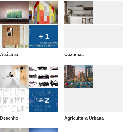
+ 1
Acústica
Cozinhas
+ 2
Desenho
Agricultura Urbana