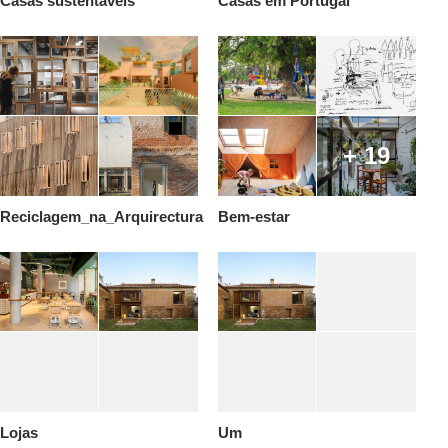
Casas sustentáveis
Casas em Portugal
+ 19
Reciclagem_na_Arquirectura
Bem-estar
Lojas
Um