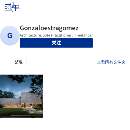
登录
关注
整理
查看所有文件夹