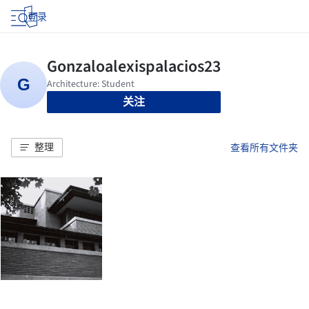
登录
关注
整理
查看所有文件夹