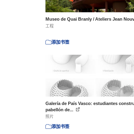
Museo de Quai Branly / Ateliers Jean Nou
工程
添加书签
Galería de País Vasco: estudiantes constr
pabellón de...
照片
添加书签