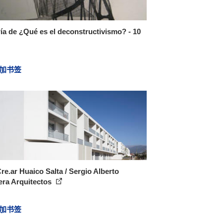
ía de ¿Qué es el deconstructivismo? - 10
加书签
re.ar Huaico Salta / Sergio Alberto
era Arquitectos
加书签