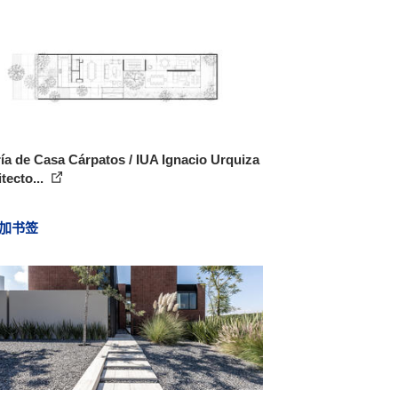
ía de Casa Cárpatos / IUA Ignacio Urquiza
tecto...
加书签