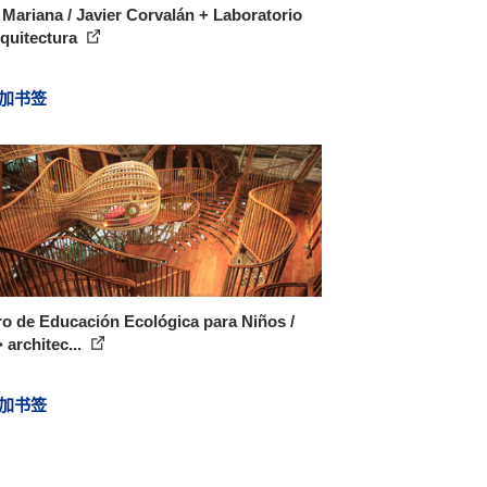
Mariana / Javier Corvalán + Laboratorio
quitectura
加书签
o de Educación Ecológica para Niños /
 architec...
加书签