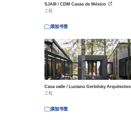
SJAIII / CDM Casas de México
工程
添加书签
Casa valle / Luciano Gerbilsky Arquitecto
工程
添加书签