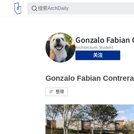
关注
Gonzalo Fabian Cont
整理