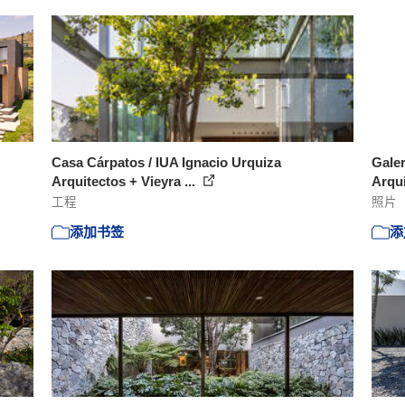
Casa Cárpatos / IUA Ignacio Urquiza
Galer
Arquitectos + Vieyra ...
Arqui
工程
照片
添加书签
添