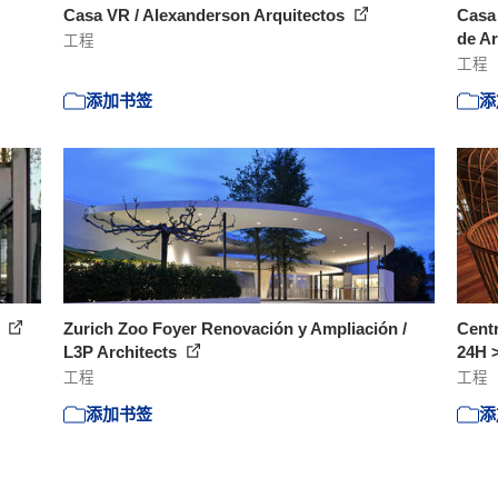
Casa VR / Alexanderson Arquitectos
Casa 
de Ar
工程
工程
添加书签
添
s
Zurich Zoo Foyer Renovación y Ampliación /
Centr
L3P Architects
24H >
工程
工程
添加书签
添