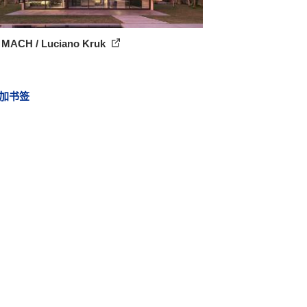
 MACH / Luciano Kruk
加书签