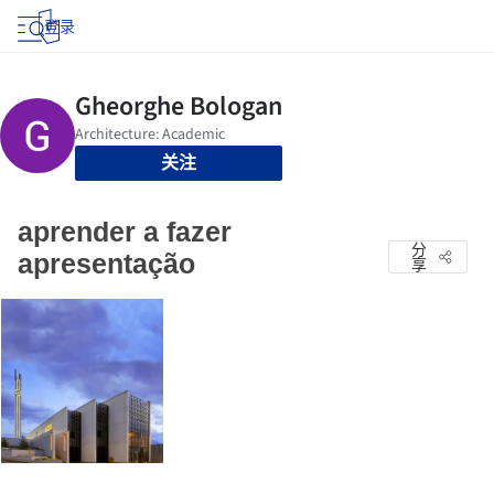
登录
关注
aprender a fazer
分
apresentação
享