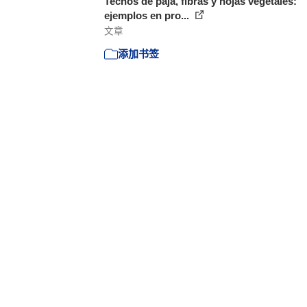
Techos de paja, fibras y hojas vegetales:
ejemplos en pro...
文章
添加书签