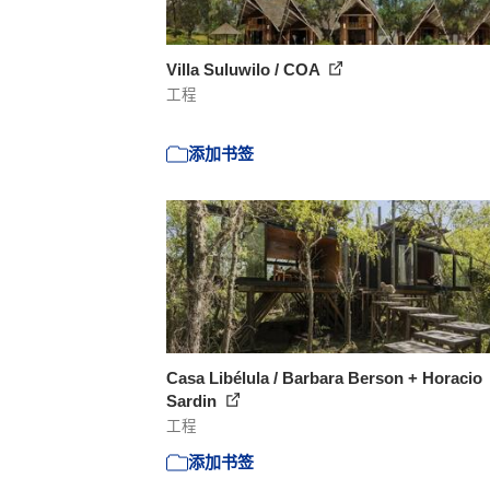
Villa Suluwilo / COA
工程
添加书签
Casa Libélula / Barbara Berson + Horacio
Sardin
工程
添加书签