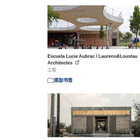
Escuela Lucie Aubrac / Laurens&Loustau
Architectes
工程
添加书签