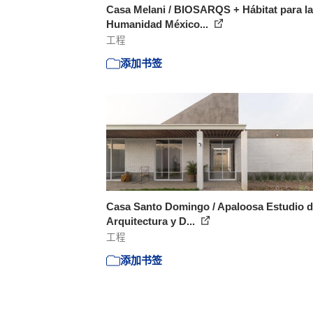
Casa Melani / BIOSARQS + Hábitat para la
Humanidad México...
工程
添加书签
Casa Santo Domingo / Apaloosa Estudio 
Arquitectura y D...
工程
添加书签