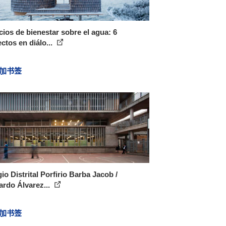
ios de bienestar sobre el agua: 6
ctos en diálo...
加书签
io Distrital Porfirio Barba Jacob /
rdo Álvarez...
加书签