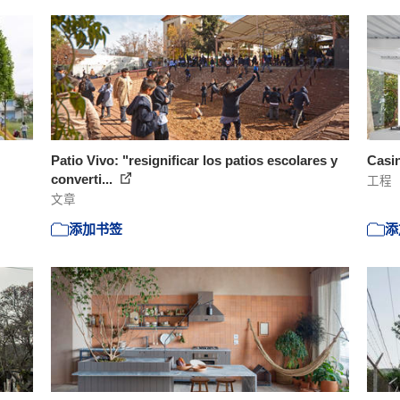
Patio Vivo: "resignificar los patios escolares y
Casin
converti...
工程
文章
添加书签
添