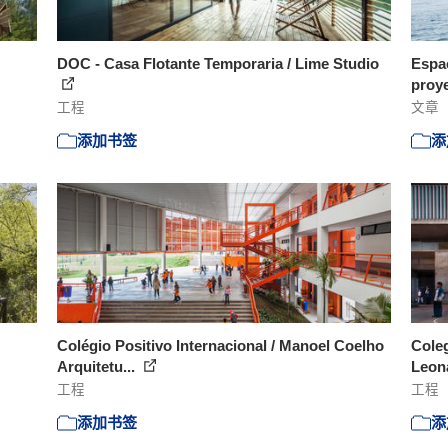
DOC - Casa Flotante Temporaria / Lime Studio
Espac
proye
工程
文章
添加书签
添
Colégio Positivo Internacional / Manoel Coelho
Coleg
Arquitetu...
Leona
工程
工程
添加书签
添