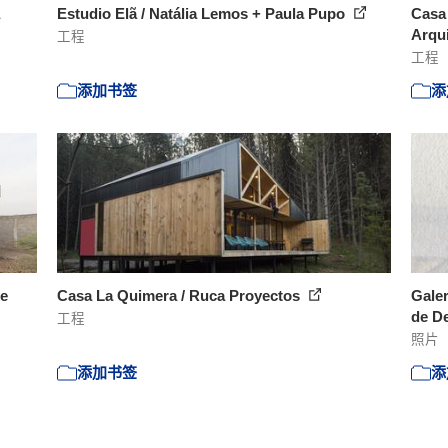
Estudio Elã / Natália Lemos + Paula Pupo
Casa 
Arqui
工程
工程
添加书签
添
de
Casa La Quimera / Ruca Proyectos
Galer
de De
工程
照片
添加书签
添