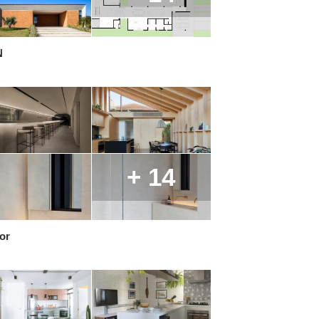
N
+ 14
ior